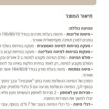
תיאור המוצר
המיטה כוללת:
•
מיטות עליונות
נותנים למזרן תמיכה מקסימאלית ואוורור .
•
מעקה בטיחות למיטה האמצעית
- מעקה בטיחות נשלף למ
•
מעקות בטיחות למיטה העליונה
– מעקה בטיחות קבוע בשנ
•
סולם המיטה
– סולם המיטה מקובע למיטה ב 3 אזורים ובכך מגביר את הבטיחות בעליית הילדים לקומה השנייה.
הסולם מקובע למיטה, רק לאחר בחירת הלקוח באיזה צד להתקינ
•
מיטה נפתחת
ואוורור.
המזרן של המיטה הנשלפת מונח בתוך "אמבטיה" ובכך נתמך ב360 מעלות ומונע בריחת המזרון מצדי המיט
בנוסף לכך, המיטה הנשלפת מגיעה עם 5 גלגלי פלסטיק יצוק ליציבות מקסימאלית ושליפה קלה ונוחה של המיטה.
•
מגירות עץ לאחסון
יוכלו למשוך את המגירות החוצה.
•
רגלי מיטה
– כל רגלי המיטה בעובי של 7 ס"מ. בנוסף, עובי קושרות המיטה הינו 3.5 ס"מ.