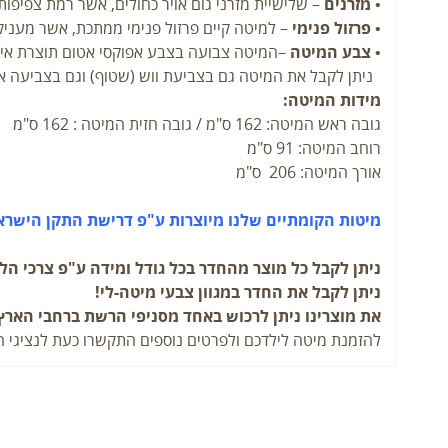
•
מזרנים
– שלישיית מזרני גום אויר כחולים, אשר רמת צפיפות
•
פרזול פנימי
– למיטה קיים פרזול פנימי ממתכת, אשר מעניק 
•
צבע המיטה
–המיטה צבועה בצבע אפוקסי אטום תוצרת איט
ניתן לקבל את המיטה גם בצביעת ווש (שטוף) וגם בצביעה אט
מידות המיטה:
גובה ראש המיטה: 162 ס"מ / גובה חזית המיטה : 162 ס"מ
רוחב המיטה: 91 ס"מ
אורך המיטה: 206 ס"מ
מיטות הקומתיים שלנו מיוצרות ע"פ דרישת התקן הישראל
ניתן לקבל כל מוצר מהחדר בכל גודל ומידה ע"פ צרכי הל
ניתן לקבל את החדר במגוון צבעי מיטה-לי!
את מוצרינו ניתן לרכוש באחד מסניפי הרשת ברחבי הארץ
להזמנת מיטה לילדכם ולפרטים נוספים התקשרו כעת לנציגי המכירות של מ