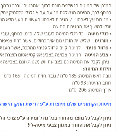
המזרן של המיטה הנשלפת מונח בתוך "אמבטיה" ובכך נתמך ב360 מעלות ומונע בריחת המזרון מצדי המיט
בנוסף לכך, המיטה הנשלפת מגיעה עם 5 גלגלי פלסטיק יצוק ליציבות מקסימאלית ושליפה קלה ונוחה של המיטה.
יוכלו למשוך את המגירות החוצה.
•
רגלי מיטה
– כל רגלי המיטה בעובי של 7 ס"מ. בנוסף, עובי קושרות המיטה הינו 3.5 ס"מ.
•
מזרנים
– שלישיית מזרני גום אויר כחולים, אשר רמת צפיפות
•
פרזול פנימי
– למיטה קיים פרזול פנימי ממתכת, אשר מעניק 
•
צבע המיטה
–המיטה צבועה בצבע אפוקסי אטום תוצרת איט
ניתן לקבל את המיטה גם בצביעת ווש (שטוף) וגם בצביעה אט
מידות המיטה:
גובה ראש המיטה: 185 ס"מ / גובה חזית המיטה : 165 ס"מ
רוחב המיטה: 93 ס"מ
אורך המיטה: 206 ס"מ
מיטות הקומתיים שלנו מיוצרות ע"פ דרישת התקן הישראל
ניתן לקבל כל מוצר מהחדר בכל גודל ומידה ע"פ צרכי הל
ניתן לקבל את החדר במגוון צבעי מיטה-לי!