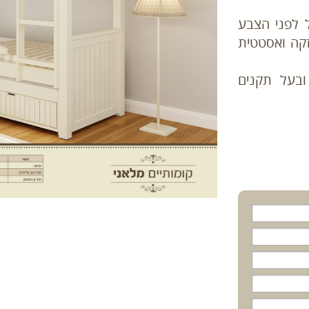
 לפני הצבע
זקה ואסטטית
הינו MDF אירופאי ובעל תקנים